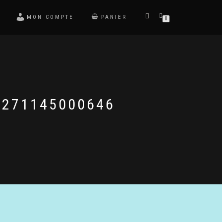
MON COMPTE
PANIER
0
1271145000646