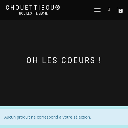
CHOUETTIBOU®
DÉPLIER
0
BOUILLOTTE SÈCHE
LA
NAVIGATION
OH LES COEURS !
Aucun produit ne correspond à votre sélection.