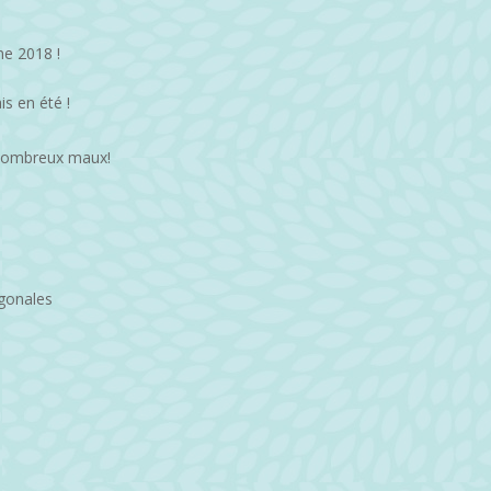
ne 2018 !
s en été !
 nombreux maux!
gonales