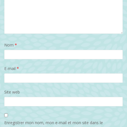
Nom
*
E-mail
*
Site web
Enregistrer mon nom, mon e-mail et mon site dans le