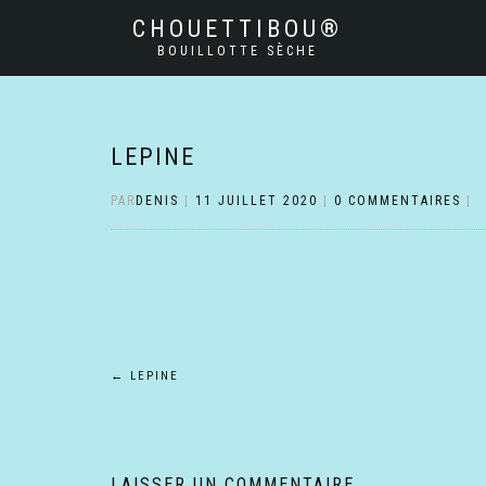
CHOUETTIBOU®
BOUILLOTTE SÈCHE
LEPINE
PAR
DENIS
|
11 JUILLET 2020
|
0 COMMENTAIRES
|
Navigation
←
LEPINE
de
l’article
LAISSER UN COMMENTAIRE