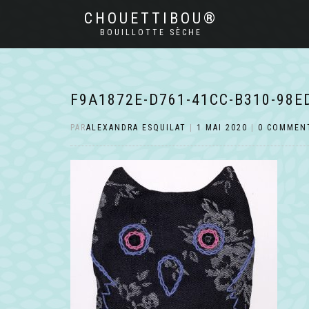
CHOUETTIBOU®
BOUILLOTTE SÈCHE
F9A1872E-D761-41CC-B310-98E
PAR
ALEXANDRA ESQUILAT
|
1 MAI 2020
|
0 COMMEN