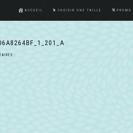
ACCUEIL
CHOISIR UNE TAILLE
PROMO
D6A8264BF_1_201_A
TAIRES
|