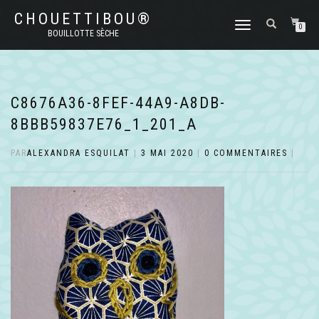
CHOUETTIBOU®
DÉPLIER
0
BOUILLOTTE SÈCHE
LA
NAVIGATION
C8676A36-8FEF-44A9-A8DB-
8BBB59837E76_1_201_A
PAR
ALEXANDRA ESQUILAT
|
3 MAI 2020
|
0 COMMENTAIRES
|