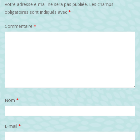
Votre adresse e-mail ne sera pas publiée.
Les champs
obligatoires sont indiqués avec
*
Commentaire
*
Nom
*
E-mail
*