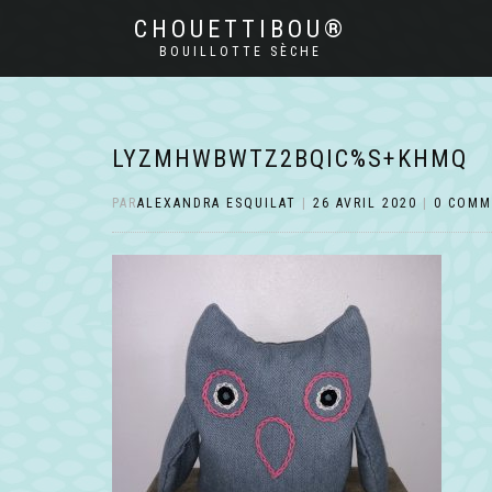
CHOUETTIBOU®
BOUILLOTTE SÈCHE
LYZMHWBWTZ2BQIC%S+KHMQ
PAR
ALEXANDRA ESQUILAT
|
26 AVRIL 2020
|
0 COMM