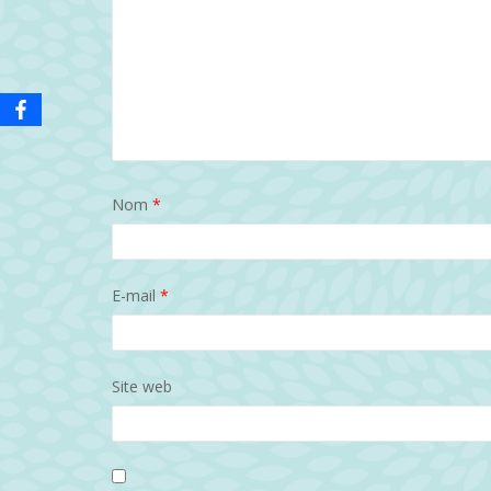
Nom
*
E-mail
*
Site web