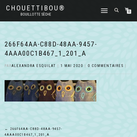
CHOUETTIBOU®
DÉPLIER
0
BOUILLOTTE SÈCHE
LA
NAVIGATION
266F64AA-C88D-48AA-9457-
4AAA00C1B467_1_201_A
PAR
ALEXANDRA ESQUILAT
|
1 MAI 2020
|
0 COMMENTAIRES
|
Navigation
←
266F64AA-C88D-48AA-9457-
4AAA00C1B467_1_201_A