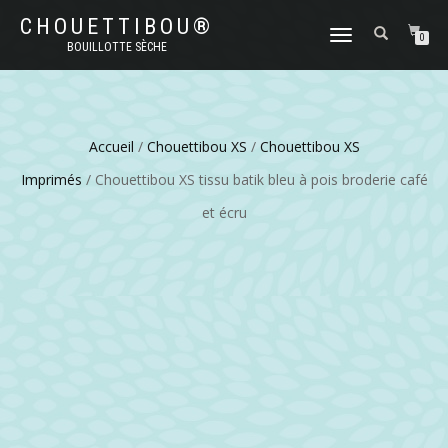
CHOUETTIBOU®
DÉPLIER
0
BOUILLOTTE SÈCHE
LA
NAVIGATION
Accueil
/
Chouettibou XS
/
Chouettibou XS
Imprimés
/ Chouettibou XS tissu batik bleu à pois broderie café
et écru