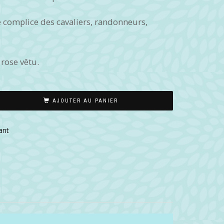
le complice des cavaliers, randonneurs,
 rose vêtu.
AJOUTER AU PANIER
ant