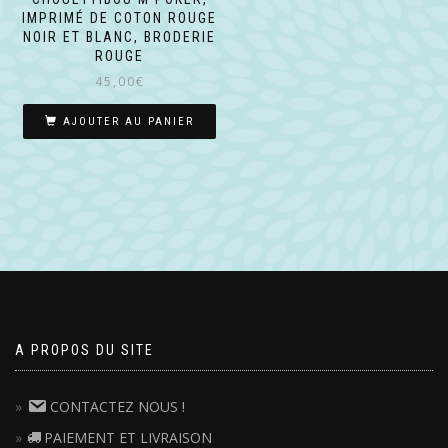
IMPRIMÉ DE COTON ROUGE
NOIR ET BLANC, BRODERIE
ROUGE
45,00
€
AJOUTER AU PANIER
A PROPOS DU SITE
CONTACTEZ NOUS !
PAIEMENT ET LIVRAISON